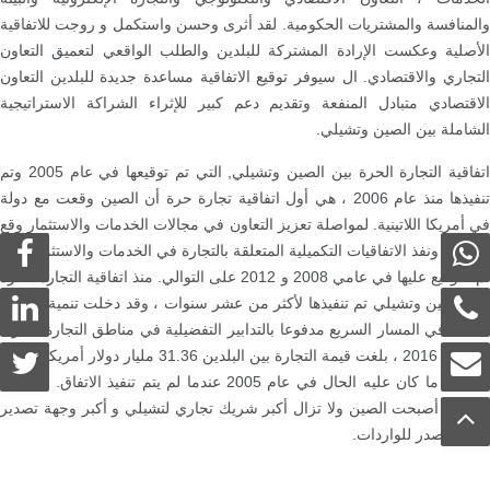
والمنافسة والمشتريات الحكومية. لقد أثرى وحسن واستكمل و روجت للاتفاقية
الأصلية وعكست الإرادة المشتركة للبلدين والطلب الواقعي لتعميق التعاون
التجاري والاقتصادي. ال سيوفر توقيع الاتفاقية مساعدة جديدة للبلدين التعاون
الاقتصادي متبادل المنفعة وتقديم دعم كبير للإثراء الشراكة الاستراتيجية
الشاملة بين الصين وتشيلي.
اتفاقية التجارة الحرة بين الصين وتشيلي, التي تم توقيعها في عام 2005 وتم
تنفيذها منذ عام 2006 ، هي أول اتفاقية تجارة حرة أن الصين وقعت مع دولة
في أمريكا اللاتينية. لمواصلة تعزيز التعاون في مجالات الخدمات والاستثمار وقع
الجانبان ونفذ الاتفاقيات التكميلية المتعلقة بالتجارة في الخدمات والاستثمار التي
تم التوقيع عليها في عامي 2008 و 2012 على التوالي. منذ اتفاقية التجارة الحرة
بين الصين وتشيلي تم تنفيذها لأكثر من عشر سنوات ، وقد دخلت تنمية التجارة
الثنائية في المسار السريع مدفوعا بالتدابير التفضيلية في مناطق التجارة الحرة.
في عام 2016 ، بلغت قيمة التجارة بين البلدين 31.36 مليار دولار أمريكي ، 4.4
أضعاف ما كان عليه الحال في عام 2005 عندما لم يتم تنفيذ الاتفاق. منذ عام
2012 ، أصبحت الصين ولا تزال أكبر شريك تجاري لتشيلي و أكبر وجهة تصدير
وأكبر مصدر للواردات.