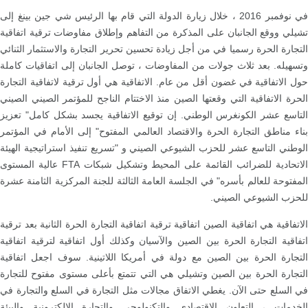
في نوفمبر 2016 ، خلال زيارة الدولة التي قام بها الرئيس شي جين بينغ إلى
تشيلي ووقع الجانبان على المذكرة من التفاهم وإطلاق مفاوضات ترقية اتفاقية
التجارة الحرة رسميا في من أجل زيادة تحسين تحرير التجارة والاستثمار الثنائي
وتسهيله. بعد ثلاث جولات من المفاوضات ، توصل الجانبان إلى اتفاقيات كاملة
حول الاتفاقية في غضون أقل من عام. الاتفاقية هي أول ترقية لاتفاقية التجارة
الحرة الاتفاقية التي وقعتها الصين منذ الاختتام الناجح للمؤتمر الصيني الصيني
التاسع عشر الكونغرس الوطني. إن توقيع الاتفاقية يجسد بشكل كامل" تعزيز
بناء مناطق التجارة الحرة والاقتصاد العالمي المفتوح" إلى الأمام في المؤتمر
الوطني التاسع عشر للحزب الشيوعي الصيني و "تسريع تنفيذ استراتيجية الهيئة
الاتحادية للضرائب القائمة على المحيط وتشكيل شبكات FTA عالية المستوى
المفتوحة للعالم بأسره" في الجلسة العامة الثالثة للجنة المركزية الثامنة عشرة
للحزب الشيوعي الصيني.
الاتفاقية هي اتفاقية الصين اتفاقية ترقية اتفاقية التجارة الحرة الثانية بعد ترقية
اتفاقية التجارة الحرة بين الصين والآسيان وكذلك أول اتفاقية لترقية اتفاقية
التجارة الحرة بين الصين مع دولة في أمريكا اللاتينية. سوف اجعل اتفاقية
التجارة الحرة بين الصين وتشيلي هي التي تتمتع بأعلى مستوى مفتوح للتجارة
في السلع حتى الآن. يغطي الاتفاق مجالات مثل التجارة في السلع والتجارة في
الخدمات ، التعاون الاقتصادي والتكنولوجي والتجارة الإلكترونية والبيئة