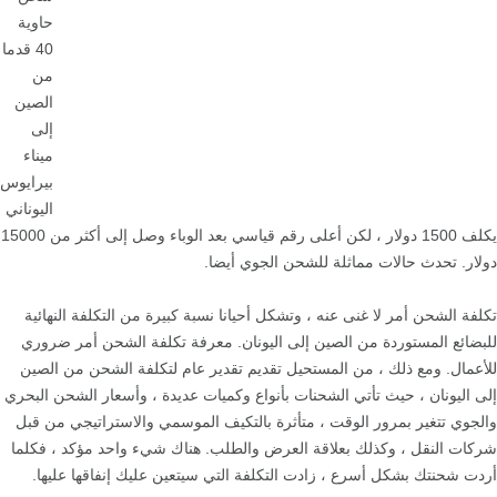
حاوية
40 قدما
من
الصين
إلى
ميناء
بيرايوس
اليوناني
يكلف 1500 دولار ، لكن أعلى رقم قياسي بعد الوباء وصل إلى أكثر من 15000
دولار. تحدث حالات مماثلة للشحن الجوي أيضا.
تكلفة الشحن أمر لا غنى عنه ، وتشكل أحيانا نسبة كبيرة من التكلفة النهائية
للبضائع المستوردة من الصين إلى اليونان. معرفة تكلفة الشحن أمر ضروري
للأعمال. ومع ذلك ، من المستحيل تقديم تقدير عام لتكلفة الشحن من الصين
إلى اليونان ، حيث تأتي الشحنات بأنواع وكميات عديدة ، وأسعار الشحن البحري
والجوي تتغير بمرور الوقت ، متأثرة بالتكيف الموسمي والاستراتيجي من قبل
شركات النقل ، وكذلك بعلاقة العرض والطلب. هناك شيء واحد مؤكد ، فكلما
أردت شحنتك بشكل أسرع ، زادت التكلفة التي سيتعين عليك إنفاقها عليها.