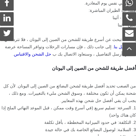
الصين في نفس يوم المغادرة.
مسارات الطيران المباشرة:
شنغهاي - أثينا
بكين - أثينا
إذا كنت تبحث عن أسرع طريقة للشحن من الصين إلى اليونان ، فلا تتردد في
ذلك
اتصل بنا
. إلى جانب ذلك ، فإن مسارات الرحلات وتوافر المساحة عرضة
للتغيير. أرسل التفاصيل ، وسنعاود الاتصال بك ب
حل الشحن والاقتباس
.
أفضل طريقة للشحن من الصين إلى اليونان
من الصعب تحديد أفضل طريقة لشحن البضائع من الصين إلى اليونان. لأن كل
شحنة يمكن أن تكون مختلفة ، وسوق الشحن مليء بالتغييرات. ومع ذلك ،
يجب أن يفي أفضل حل شحن بهذه المعايير.
1. السرعة: تسليم سريع (في أسرع وقت ممكن ، قبل الموعد النهائي الملح إذا
كان هناك واحد)
2. التكلفة: في حدود الميزانية المخططة ، بأقل تكلفة
3. السلامة: لوصول البضائع الخاصة بك في حالة جيدة