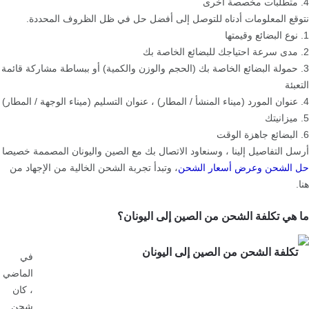
4. متطلبات مخصصة أخرى
نتوقع المعلومات أدناه للتوصل إلى أفضل حل في ظل الظروف المحددة.
1. نوع البضائع وقيمتها
2. مدى سرعة احتياجك للبضائع الخاصة بك
3. حمولة البضائع الخاصة بك (الحجم والوزن والكمية) أو ببساطة مشاركة قائمة
التعبئة
4. عنوان المورد (ميناء المنشأ / المطار) ، عنوان التسليم (ميناء الوجهة / المطار)
5. ميزانيتك
6. البضائع جاهزة الوقت
أرسل التفاصيل إلينا ، وسنعاود الاتصال بك مع الصين واليونان المصممة خصيصا
حل الشحن وعرض أسعار الشحن
، وتبدأ تجربة الشحن الخالية من الإجهاد من
هنا.
ما هي تكلفة الشحن من الصين إلى اليونان؟
في
الماضي
، كان
شحن