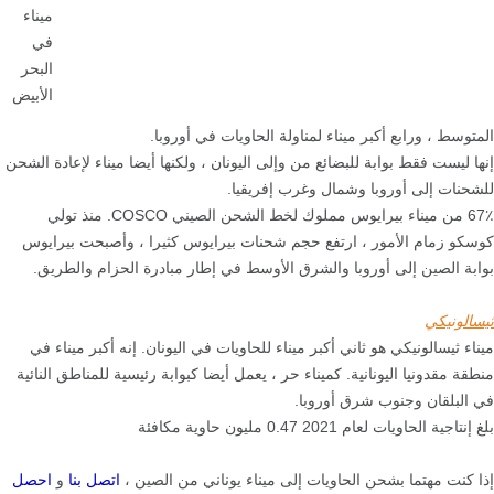
ميناء
في
البحر
الأبيض
المتوسط ، ورابع أكبر ميناء لمناولة الحاويات في أوروبا.
إنها ليست فقط بوابة للبضائع من وإلى اليونان ، ولكنها أيضا ميناء لإعادة الشحن
للشحنات إلى أوروبا وشمال وغرب إفريقيا.
67٪ من ميناء بيرايوس مملوك لخط الشحن الصيني COSCO. منذ تولي
كوسكو زمام الأمور ، ارتفع حجم شحنات بيرايوس كثيرا ، وأصبحت بيرايوس
بوابة الصين إلى أوروبا والشرق الأوسط في إطار مبادرة الحزام والطريق.
ثيسالونيكي
ميناء ثيسالونيكي هو ثاني أكبر ميناء للحاويات في اليونان. إنه أكبر ميناء في
منطقة مقدونيا اليونانية. كميناء حر ، يعمل أيضا كبوابة رئيسية للمناطق النائية
في البلقان وجنوب شرق أوروبا.
بلغ إنتاجية الحاويات لعام 2021 0.47 مليون حاوية مكافئة
إذا كنت مهتما بشحن الحاويات إلى ميناء يوناني من الصين ،
اتصل بنا
و
احصل