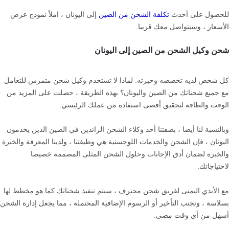
للحصول على أحدث
تكلفة الشحن من الصين
إلى اليونان ، املأ نموذج عرض
الأسعار ، وسنتواصل معك قريبا.
شحن وكيل الشحن من الصين إلى اليونان
كل شخص لديه تخصصه وخبرته. لماذا لا تستخدم وكيل شحن متمرس للتعامل
مع جميع شحناتك من الصين واليونان؟ بهذه الطريقة ، حصلت على المزيد من
الوقت والطاقة لتحقيق أقصى استفادة من عملك الرئيسي.
وبالنسبة لنا أيضا ، بصفتنا أحد وكلاء الشحن الرائدين في الصين الذين يخدمون
اليونان ، فإن الشحن والخدمات اللوجستية هي وظيفتنا ، ولدينا المعرفة والخبرة
والخبرة لضمان أدق الإجابات وحلول الشحن المثلى المصممة خصيصا
لاحتياجاتك.
مع الأيدي اليمنى لفريق شحن محترف ، سيتم تنفيذ شحناتك كما هو مخطط لها
بسلاسة ، وتجنب التأخير أو الرسوم الإضافية المحتملة ، مما يجعل إدارة الشحن
أسهل من أي وقت مضى.