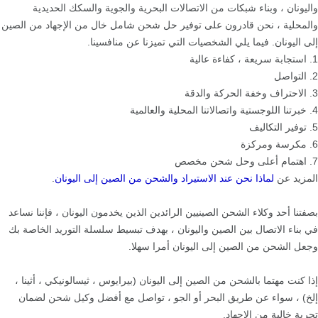
واليونان ، وبناء شبكات من الاتصالات البحرية والجوية والسكك الحديدية
والمحلية ، نحن قادرون على توفير حل شحن شامل خال من الإجهاد من الصين
إلى اليونان. فيما يلي الشخصيات التي تميزنا عن منافسينا.
1. استجابة سريعة ، كفاءة عالية
2. التواصل
3. الاحتراف وخفة الحركة والدقة
4. خبرتنا اللوجستية واتصالاتنا المحلية والعالمية
5. توفير التكاليف
6. مكرسة ومركزة
7. اهتمام أعلى وحل شحن مخصص
المزيد عن
لماذا نحن عند الاستيراد والشحن من الصين
إلى اليونان
.
بصفتنا أحد وكلاء الشحن الصينيين الرائدين الذين يخدمون اليونان ، فإننا نساعد
في بناء الاتصال بين الصين واليونان ، بهدف تبسيط سلسلة التوريد الخاصة بك
وجعل الشحن من الصين إلى اليونان أمرا سهلا.
إذا كنت مهتما بالشحن من الصين إلى اليونان (بيرايوس ، ثيسالونيكي ، أثينا ،
إلخ) ، سواء عن طريق البحر أو الجو ، تواصل مع أفضل وكيل شحن لضمان
تجربة خالية من الإجهاد.