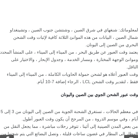
لمعلوماتك: شنغهاي في شرق الصين ، وشنتشن جنوب الصين ، وتشينغداو
شمال الصين ، البيانات من هذه الموانئ الثلاثة كافية لإثبات وقت الشحن
البحري من الصين إلى اليونان.
يعتمد وقت العبور عن طريق البحر ، من الميناء إلى الميناء ، على المنشأ المحدد
وموانئ الوجهة المختارة ، ومسار الخدمة ، وجدول الإبحار ، والاختيار على
الناقل.
وقت العبور أعلاه هو لشحن حمولة الحاويات الكاملة ، من الميناء إلى الميناء
فقط ، لتقدير وقت الشحن LCL ، الرجاء إضافة 7-10 أيام.
وقت عبور الشحن الجوي بين الصين واليونان
في معظم الحالات ، تستغرق الشحنة الجوية من الصين إلى اليونان من 3 إلى 5
أيام ، وفي موسم الذروة ، من المرجح أن يكون وقت العبور أطول.
من بعض المدن الصينية إلى أثينا ، تتوفر رحلات مباشرة ، مما يجعل النقل من
المطار إلى المطار في غضون ساعات قليلة ، وتصل البضائع التي يتم شحنها من