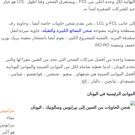
النهائية لكل وحدة أعلى من FCL ، ويستغرق الشحن وقتا أطول. LCL هو خيار
جيد للشركات الصغيرة لتبدأ به.
إلى جانب FCL و LCL ، نحن نقدم شحن حاويات خاصة أيضا ، وحاوية رف
مسطحة وحاوية مفتوحة
شحن البضائع الكبيرة والثقيلة
، حاوية مبردة لنقل
سلسلة التبريد. بالنسبة للمشروع الكبير ، نقوم أيضا باستئجار سفينة بريك بوزن
خفيف وسفينة RO-RO.
بصفتنا واحدة من أفضل شركات الشحن التي تتخذ من الصين مقرا لها والتي
تخدم اليونان ، لدينا تغطية شاملة لكل من الموانئ الصينية والموانئ اليونانية.
أفضل الموانئ الصينية هي شنغهاي ، نينغبو ، شنتشن ، قوانغتشو ، شيامن ،
تشينغداو ، تيانجين ، داليان ، إلخ.
الموانئ الرئيسية في اليونان
بيرايوس
ميناء
بيرايوس
هو أكبر