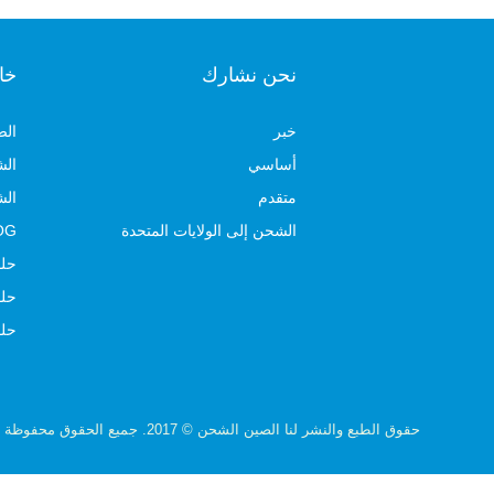
نحن نشارك
خا
خبر
الص
أساسي
الش
متقدم
الش
الشحن إلى الولايات المتحدة
OOG ، مشروع ، شحن البضائع
حلو
حلو
حلو
حقوق الطبع والنشر لنا الصين الشحن © 2017. جميع الحقوق محفوظة مدعوم من