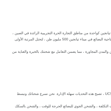
نجين كواحدة من مناطق التجارة الحرة التجريبية الرائدة في الصين ،
ولا يمكن إنكار الأهمية الاستراتيجية لتيانجين في التجارة الدولية. يلعب ميناء تيانجين الصاخب دورا محوريا في التجارة العالمية. في عام 2022 ، تجاوزت إنتاجية البضائع في ميناء تيانجين 500 مليون طن ، لتحتل المرتبة الأولى
ن الخاصة بك؟ تقدم UCS Logistics حلا شاملا وشاحيا للشحن من تيانجين والمدن المجاورة ، مما يضمن التعامل مع شحنتك بالخبرة والعناية من
يمكن أن يمثل الشحن الدولي من تيانجين تعقيدات ، مما يتطلب وقتا وجهدا كبيرين. ومع ذلك ، مع الدعم الاستراتيجي من وكيل شحن تيانجين ماهر مثل UCS ، تصبح هذه التحديات سهلة الإدارة. نحن نسرع شحناتك ونبسط
 التكلفة ، والشحن الجوي للبضائع الحرجة للوقت ، والشحن بالسكك