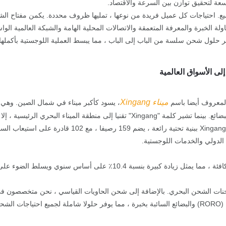
سعة لتحقيق توازن بين السرعة والاقتصاد.
ميع. احتياجات كل عميل فريدة من نوعها ، تمليها ظروف محددة. يكمن مفتاح ا
صفات ، حيث تجلب إلى الطاولة الخبرة والمعرفة المتعمقة والاتصالات المحلية الهامة والشبكة ال
فير حلول شحن سلسة من الباب إلى الباب ، مما يبسط العملية اللوجستية بأكمله
ميناء Xingang
المعروف أيضا باسم
، يسود كأكبر ميناء في شمال الصين. وهي ب
كمية هائلة من البضائع. بينما تشير كلمة "Xingang" تقنيا إلى منطقة 
ير UCS Logistics مجموعة واسعة من شحنات الشحن البحري. بالإضافة إلى شحن الحاويات القياسي ، 