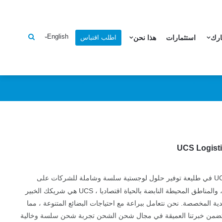
وكيل شحن تيانجين | الشحن من تيانجين ، الصين مع UCS
English
اطلب اقتباس
ارك
استثمارات
هذا نحن
بصفتها وكيل شحن رئيسي في الصين ، تقف UCS Logistics في طليعة توفير حلول لوجستية سلسة وشاملة للشركات على
مستوى العالم. متخصصة في الشحن من تيانجين ، الصين ، والمناطق المحيطة النابضة بالحياة اقتصاديا ، UCS هي شريكك الخبير
المخصصة. نحن نتعامل ببراعة مع احتياجات البضائع المتنوعة ، مما
ة. تضمن خبرتنا العميقة في مجال شحن الشحن تجربة شحن سلسة وخالية