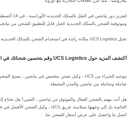
بيلاروسيا ، مما عزز العلاقات التجارية مع أوروبا.
وموثوقية الشحن بالسكك الحديدية كخيار قابل للتطبيق للشحن من تيانجين 
تحتل UCS Logistics مكانة رائدة في استخدام الشحن بالسكك الحديدية لنقل البضائع بكفاءة واقتصادية بين الصين وأوروبا.
اكتشف المزيد حول UCS Logistics وقم بتحسين شحناتك في الصين
بتوجيه الخبراء من UCS ، وكيل شحن مخصص في تيانجين 
شاملة وشاملة من تيانجين والمدن المحيطة.
الخاصة بك إلى وجهتها بسلاسة. فريق UCS ، وكيل الشحن الأفضل في فئته في تيانجين ، جاهز للرد على استفساراتك في غضون 24 ساعة!
اتصل بنا واحصل على عرض أسعار للشحن منا.