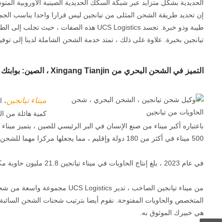
الحديدية بشكل متزايد عبر شبكة السكك الحديدية الصينية الأوروبية المتو
إن تحديد طريقة الشحن المثلى من تيانجين ليس قرارا واحدا يناسب الج
طيبة وذو خبرة. تجسد UCS Logistics هذه ال
تيانجين بخبرة. علاوة على ذلك ، تمتد خدمة الشحن الشاملة لدينا إلى تو
التميز في الشحن البحري من Xingang Tianjin ، الصين: بوابتك إلى الأسواق العالمية
ميناء تيانجين
، 
500 ميناء في أكثر من 180 دولة وإقليم ، مما يجعلها مركزا مهما للشحن الدولي والخدمات اللوجستية.
في عام 2023 ، بلغ إنتاج الحاويات في ميناء تيانجين 21.8 مليون حاوية مكافئة ، مما يمثل زيادة كبيرة بنسبة 10.4٪ على أساس سنوي ويسلط الضوء على أهميته المتزايدة في حركة البضائع العالمية.
من ميناء تيانجين الصاخب ، تد
هي خبيرك الموثوق به.