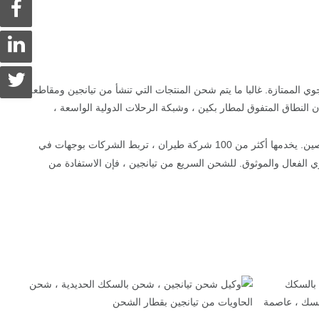
وي الممتازة. غالبا ما يتم شحن المنتجات التي تنشأ من تيانجين ومقاطعة
PE) ، وهو مركز طيران دولي رئيسي. إن النطاق المتفوق لمطار بكين ، وشبكة الرحلات الدولية الواسعة ،
يقف كواحد من المطارين الرئيسيين اللذين يخدمان بكين ومعترف به كثالث أكبر مطار شحن في الصين. يخدمها أكثر من 100 شركة طيران ، تربط الشركات بوجهات في
لجسم ، مما يضمن النقل الجوي الفعال والموثوق. للشحن السريع من تيانجين ، فإن الاستفادة من
 بالسكك
ط تيانجين ومينسك ، عاصمة