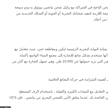
لشحن الناجح في الشراكة مع وكيل شحن تيانجين موثوق به وذو سمعة
عالمية الواسعة اللازمة لتنفيذ شحناتك البحرية أو الجوية أو السكك الحديدية من
ا من أجلك.
مثابة البوابة البحرية الرئيسية لبكين ومقاطعة خبي، حيث تتعامل مع
الميناء البحري الرئيسية ، إلا أنها تستخدم بشكل شائع للإشارة إلى مجمع الميناء الواسع بأكمله.
باعتباره أكبر ميناء من صنع الإنسان في البر الرئيسي للصين ، يتميز ميناء Xingang ببنية تحتية رائعة ، يضم 159 رصيفا ، مع 102 قادرة على استيعاب السفن التي تزيد حمولتها عن 10,000 طن. وهي تسهل التجارة مع أكثر من
نحن متخصصون في التعامل مع المعدات الكبيرة والثقيلة ، باستخدام الرف المسطح
المتخصص والحاويات المفتوحة. نقوم أيضا بترتيب شحنات الشحن السائبة (RORO) والبضائع السائبة بخبرة ، مما يوفر حلولا شاملة لجميع احتياجات الشحن الخاصة بك. عندما يتعلق الأمر بالشحن البحري من تيانجين ، فإن UCS