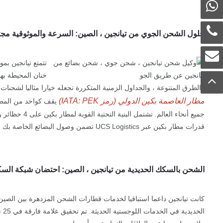
حلول الشحن الجوي من تيانجين ، الصين: السرعة والموثوقية مج
تتمتع تيانجين بم
والطرق المتنوعة ، والجداول الزمنية المتكررة تجعله خيارا مثاليا لشحن
مطار العاصمة بكين الدولي (رمز IATA: PEK)
جميع أنحاء 
قدرات مطار بكين عبر UCS Logistics تضمن وصول البضائع الخاصة بك إلى الوجهات بسرعة.
الشحن بالسكك الحديدية من تيانجين ، الصين: احتضان شبكة السكك
كانت تيانجين داعما استباقيا لخدمات قطارات الشحن المزدهرة بين الصين و