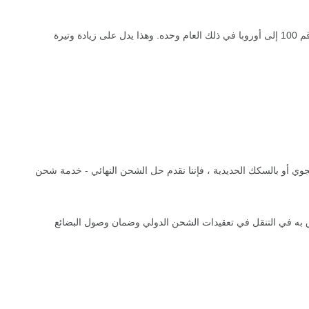
لتعزيز دور تيانجين في النقل بالسكك الحديدية الأوراسية ، في 14 أغسطس 2019 ، غادر قطار شحن صيني أوروبي من ميناء تيانجين ، بمناسبة الرحلة رقم 100 إلى أوروبا في ذلك العام وحده. وهذا يدل على زيادة وتيرة
 أو الجوي أو بالسكك الحديدية ، فإننا نقدم حل الشحن النهائي - خدمة شحن
لصين؟ هل تحتاج إلى مساعدة الخبراء في شحن البضائع؟ دع UCS Logistics تكون شريكك الموثوق به في التنقل في تعقيدات الشحن الدولي وضمان وصول البضائع