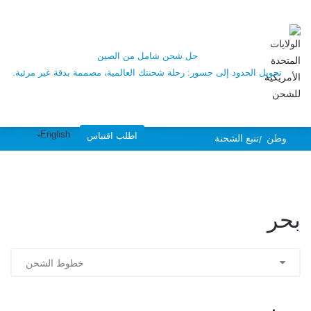
UsChina Shipping
- الأدوات - تتبع
حل شحن شامل من الصين
تحويل الحدود إلى جسور: رحلة شحنتك العالمية، مصممة بدقة غير مرئية.
الشحنات ، تتبع
English
اطلب اقتباس
وطن
تتبع الشحنة
شحناتك
بحر
خطوط الشحن