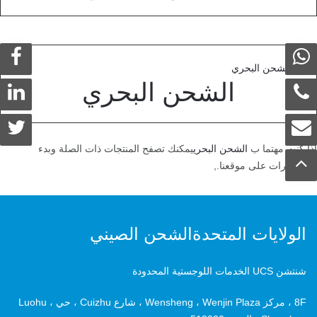
الشحن البحري
إذا كنت مهتما ب
الشحن البحري
يمكنك تصفح المنتجات ذات الصلة وبدء
الاستشارات على موقعنا.,
الولايات المتحدةالشحن الصيني
شنتشن UCS الخدمات اللوجستية المحدودة
8F ، مركز Wensheng ، Wenjin Plaza ، شارع Cuizhu ، حي Luohu ،