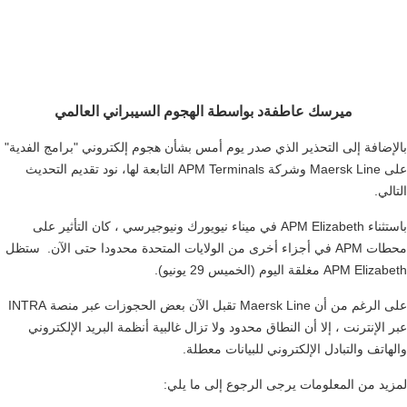
ميرسك عاطفة
د بواسطة الهجوم السيبراني العالمي
بالإضافة إلى التحذير الذي صدر يوم أمس بشأن هجوم إلكتروني "برامج الفدية"
على Maersk Line وشركة APM Terminals التابعة لها، نود تقديم التحديث
التالي.
باستثناء APM Elizabeth في ميناء نيويورك ونيوجيرسي ، كان التأثير على
محطات APM في أجزاء أخرى من الولايات المتحدة محدودا حتى الآن. ستظل
APM Elizabeth مغلقة اليوم (الخميس 29 يونيو).
على الرغم من أن Maersk Line تقبل الآن بعض الحجوزات عبر منصة INTRA
عبر الإنترنت ، إلا أن النطاق محدود ولا تزال غالبية أنظمة البريد الإلكتروني
والهاتف والتبادل الإلكتروني للبيانات معطلة.
لمزيد من المعلومات يرجى الرجوع إلى ما يلي: