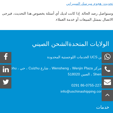
تحديث: هجوم ميرسك السيبراني
وسنواصل رصد الحالة. إذا كانت لديك أي أسئلة بخصوص هذا التحديث، فيرجى
الاتصال بممثل المبيعات أو خدمة العملاء.
الولايات المتحدةالشحن الصيني
شنتشن UCS الخدمات اللوجستية المحدودة
8F ، مركز Wensheng ، Wenjin Plaza ، شارع Cuizhu ، حي Luohu ،
Shenzhen ، الصين 518020
+86-0755-2272 0291
info@uschinashipping.com
خدمات