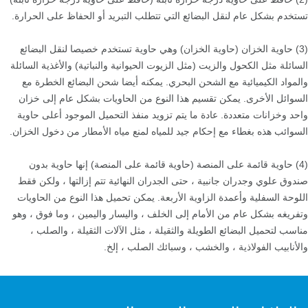
تستخدم بشكل عام لنقل البضائع التي تتطلب التبريد أو الحفاظ على الحرارة.
(3) حاوية الخزان (حاوية الخزان) وهي حاوية تستخدم خصيصا لنقل البضائع
السائلة مثل الكحول والزيت (مثل الزيوت الحيوانية والنباتية) والأغذية السائلة
والمواد الكيميائية مع الشحن البحري. يمكنه أيضا شحن البضائع الخطرة مع
السوائل الأخرى. يمكن تقسيم هذا النوع من الحاويات بشكل عام إلى خزان
واحد وخزانات متعددة. عادة ما يتم تزويد منفذ التحميل الموجود أعلى حاوية
السوائب هذه بغطاء مع إحكام جيد للمياه لمنع مياه الأمطار من دخول الخزان.
(4) حاوية قائمة على المنصة (حاوية قائمة على المنصة) إنها حاوية بدون
صندوق علوي وجدران جانبية ، حتى الجدران النهائية تتم إزالتها ، ولكن فقط
اللوحة السفلية وأعمدة الزاوية الأربعة. يمكن تحميل هذا النوع من الحاويات
وتفريغه بشكل عام من الأمام إلى الخلف ، واليسار واليمين ، وما فوق ، وهو
مناسب لتحميل البضائع الطويلة والثقيلة ، مثل الآلات الثقيلة ، والصلب ،
والأنابيب الفولاذية ، والخشب ، وسبائك الصلب ، إلخ.