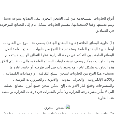
أنواع الحاويات المستخدمة من قبل
الشحن البحري
لنقل البضائع متنوعة نسبيا ،
ويتم تصنيفها وفقا لاستخدامها. تنقسم الحاويات بشكل عام إلى البضائع الموجودة
في الصناديق:
(1) حاوية البضائع الجافة (حاوية البضائع الجافة) يسمى هذا النوع من الحاويات
أيضا حاوية البضائع العامة. يستخدم هذا النوع من حاويات البضائع العامة لنقل
البضائع العامة دون التحكم في درجة الحرارة. نظرا للنطاق الواسع لاستخدام
هذه الحاويات ، يمكن وصف نسبة حاويات البضائع العامة بحوالي 85٪. يتم إغلاق
هذه الحاويات بشكل عام ، مع وجود باب في أحد طرفيه أو جانبه. عادة ما
يستخدم هذا النوع من الحاويات لشحن السلع الثقافية ، والإمدادات الكيميائية ،
والآلات الإلكترونية ، والحرف اليدوية ، والأدوية ، والضروريات اليومية ،
والمنسوجات وقطع غيار الأدوات ، إلخ. يمكن شحن جميع أنواع البضائع الصلبة
التي لا تتأثر بتغير درجة الحرارة ولا تتأثر بالتغيرات في درجات الحرارة بواسطة
هذه الحاوية.
(2) حافظ على حاوية درجة حرارة ثابتة (حافظ على حاوية درجة حرارة ثابتة)